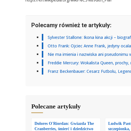
Polecamy również te artykuły:
Sylvester Stallone: Ikona kina akcji – biogra
Otto Frank: Ojciec Anne Frank, jedyny ocal
Nie ma imienia i nazwiska ani pseudonimu w t
Freddie Mercury: Wokalista Queen, prochy,
Franz Beckenbauer: Cesarz Futbolu, Legenda
Polecane artykuły
Dolores O'Riordan: Gwiazda The
Ludwik Paste
Cranberries, śmierć i dziedzictwo
szczepionka,