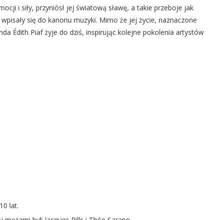
ocji i siły, przyniósł jej światową sławę, a takie przeboje jak
łe wpisały się do kanonu muzyki. Mimo że jej życie, naznaczone
nda Édith Piaf żyje do dziś, inspirując kolejne pokolenia artystów
0 lat.
j mężami byli Jacques Pills i Théo Sarapo.