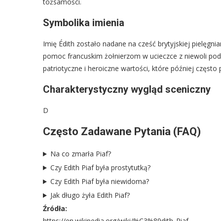
tożsamości.
Symbolika imienia
Imię Édith zostało nadane na cześć brytyjskiej pielęgni
pomoc francuskim żołnierzom w ucieczce z niewoli podc
patriotyczne i heroiczne wartości, które później często p
Charakterystyczny wygląd sceniczny
D
Często Zadawane Pytania (FAQ)
Na co zmarła Piaf?
Czy Edith Piaf była prostytutką?
Czy Edith Piaf była niewidoma?
Jak długo żyła Edith Piaf?
Źródła:
https://en.wikipedia.org/wiki/%C3%89dith_Piaf