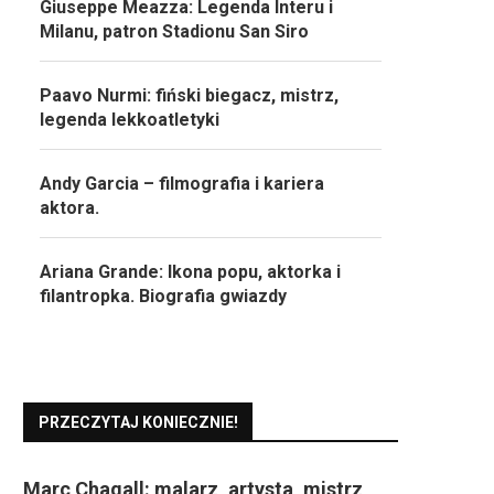
Giuseppe Meazza: Legenda Interu i
Milanu, patron Stadionu San Siro
Paavo Nurmi: fiński biegacz, mistrz,
legenda lekkoatletyki
Andy Garcia – filmografia i kariera
aktora.
Ariana Grande: Ikona popu, aktorka i
filantropka. Biografia gwiazdy
PRZECZYTAJ KONIECZNIE!
Marc Chagall: malarz, artysta, mistrz