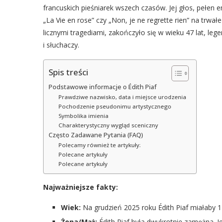
francuskich pieśniarek wszech czasów. Jej głos, pełen em
„La Vie en rose” czy „Non, je ne regrette rien” na trwa
licznymi tragediami, zakończyło się w wieku 47 lat, lege
i słuchaczy.
Spis treści
Podstawowe informacje o Édith Piaf
Prawdziwe nazwisko, data i miejsce urodzenia
Pochodzenie pseudonimu artystycznego
Symbolika imienia
Charakterystyczny wygląd sceniczny
Często Zadawane Pytania (FAQ)
Polecamy również te artykuły:
Polecane artykuły
Polecane artykuły
Najważniejsze fakty:
Wiek:
Na grudzień 2025 roku Édith Piaf miałaby 11
Żona/Mąż:
Édith Piaf była dwukrotnie zamężna. Je