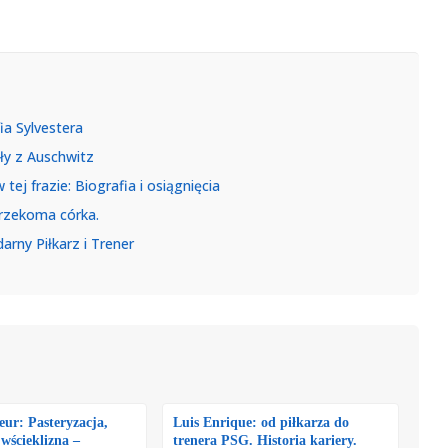
fia Sylvestera
ały z Auschwitz
ej frazie: Biografia i osiągnięcia
 rzekoma córka.
rny Piłkarz i Trener
ur: Pasteryzacja,
Luis Enrique: od piłkarza do
 wścieklizna –
trenera PSG. Historia kariery.