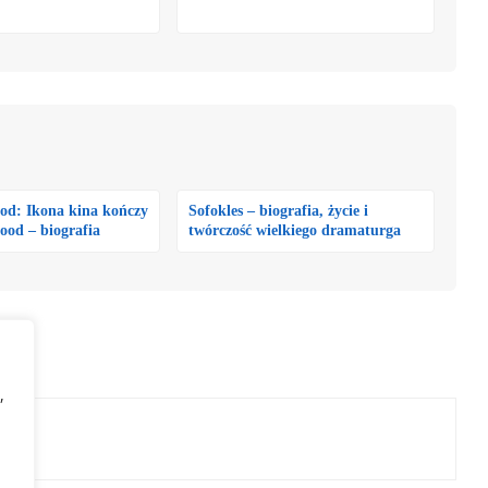
!
od: Ikona kina kończy
Sofokles – biografia, życie i
wood – biografia
twórczość wielkiego dramaturga
,