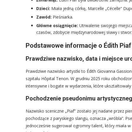
Dzieci:
Miała jedną córkę, Marcelle „Cécelle” Dup
Zawód:
Pieśniarka.
Główne osiągnięcie:
Utrwalenie swojego miejsca 
czasów, zdobycie międzynarodowej sławy i stwo
Podstawowe informacje o Édith Piaf
Prawdziwe nazwisko, data i miejsce ur
Prawdziwe nazwisko artystki to Édith Giovanna Gassion.
szpitalu Hôpital Tenon. W grudniu 2025 roku obchodzono b
intensywne i bogate w wydarzenia, które ukształtowały 
Pochodzenie pseudonimu artystyczne
Nazwisko sceniczne „Piaf” zostało jej nadane przez pi
pochodzące z paryskiego slangu, oznacza „wróbla”. Ps
jednocześnie sugerował ogromny talent, który miała w 