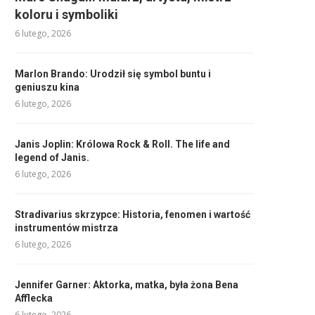
koloru i symboliki
6 lutego, 2026
Marlon Brando: Urodził się symbol buntu i
geniuszu kina
6 lutego, 2026
Janis Joplin: Królowa Rock & Roll. The life and
legend of Janis.
6 lutego, 2026
Stradivarius skrzypce: Historia, fenomen i wartość
instrumentów mistrza
6 lutego, 2026
Jennifer Garner: Aktorka, matka, była żona Bena
Afflecka
6 lutego, 2026