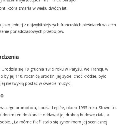
ont, która zmarła w wieku dwóch lat.
jako jednej z najwybitniejszych francuskich pieśniarek wszech
rzenie ponadczasowych przebojów.
odzenia
 Urodziła się 19 grudnia 1915 roku w Paryżu, we Francji, w
y jej 110. rocznicę urodzin. Jej życie, choć krótkie, było
jej niezwykłą postać w świecie muzyki.
go
erwszego promotora, Louisa Leplée, około 1935 roku. Słowo to,
eudonim ten doskonale oddawał jej drobną budowę ciała, a
sobie. „La môme Piaf” stało się synonimem jej scenicznej