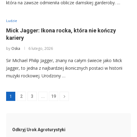
która na zawsze odmieniła oblicze damskiej garderoby. …
Ludzie
Mick Jagger: Ikona rocka, która nie kończy
kariery
by
Oska
6 lutego, 2026
Sir Michael Philip Jagger, znany na całym świecie jako Mick
Jagger, to jedna z najbardziej ikonicznych postaci w historii
muzyki rockowej. Urodzony …
1
…
2
3
19
Odkryj Urok Agroturystyki