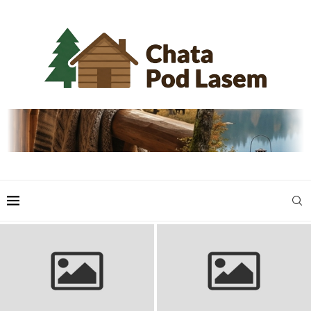
Kathleen Kennedy: producentka
Lucasfilm, Star Wars i
Claudia Cardinale: ikona
przyszłość świata Gwiezdnych
włoskiego i światowego kina
Wojen