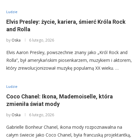
Ludzie
Elvis Presley: życie, kariera, śmierć Króla Rock
and Rolla
by
Oska
6 lutego, 2026
Elvis Aaron Presley, powszechnie znany jako „Król Rock and
Rolla”, był amerykańskim piosenkarzem, muzykiem i aktorem,
który zrewolucjonizował muzykę popularną XX wieku. …
Ludzie
Coco Chanel: Ikona, Mademoiselle, która
zmieniła świat mody
by
Oska
6 lutego, 2026
Gabrielle Bonheur Chanel, ikona mody rozpoznawalna na
całym świecie jako Coco Chanel, była francuską projektantką,