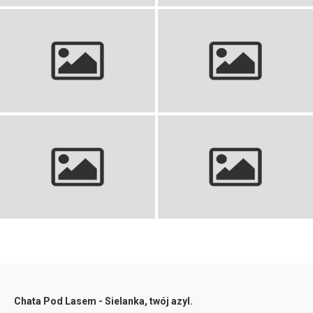
Sofokles – biografia, życie i
twórczość wielkiego
Vince McMahon: Życie, kariera i
dramaturga
dziedzictwo imperium WWE
Philip Seymour Hoffman: Aktor,
Elvis Presley: życie, kariera,
Mistrz, Capote, Odwyk
śmierć Króla Rock and Rolla
Chata Pod Lasem - Sielanka, twój azyl.