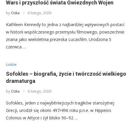
Wars i przyszłość świata Gwiezdnych Wojen
by
Oska
6 lutego, 2026
Kathleen Kennedy to jedna z najbardziej wpływowych postaci
w historii współczesnego przemysłu filmowego, powszechnie
znana jako wieloletnia prezeska Lucasfilm. Urodzona 5
czerwca …
Ludzie
Sofokles – biografia, życie i twórczość wielkiego
dramaturga
by
Oska
6 lutego, 2026
Sofokles, jeden z najwybitniejszych tragików starożytnej
Grecji, urodził się około 497/496 roku p.n.e. w Hippeios
Colonus w Attyce i żył blisko 90–92 …