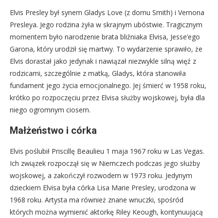
Elvis Presley był synem Gladys Love (z domu Smith) i Vernona
Presleya. Jego rodzina żyła w skrajnym ubóstwie. Tragicznym
momentem było narodzenie brata bliźniaka Elvisa, Jesse’ego
Garona, który urodził się martwy. To wydarzenie sprawiło, że
Elvis dorastał jako jedynak i nawiązał niezwykle silną więź z
rodzicami, szczególnie z matką, Gladys, która stanowiła
fundament jego życia emocjonalnego. Jej śmierć w 1958 roku,
krótko po rozpoczęciu przez Elvisa służby wojskowej, była dla
niego ogromnym ciosem.
Małżeństwo i córka
Elvis poślubił Priscillę Beaulieu 1 maja 1967 roku w Las Vegas.
Ich związek rozpoczął się w Niemczech podczas jego służby
wojskowej, a zakończył rozwodem w 1973 roku. Jedynym
dzieckiem Elvisa była córka Lisa Marie Presley, urodzona w
1968 roku. Artysta ma również znane wnuczki, spośród
których można wymienić aktorkę Riley Keough, kontynuującą