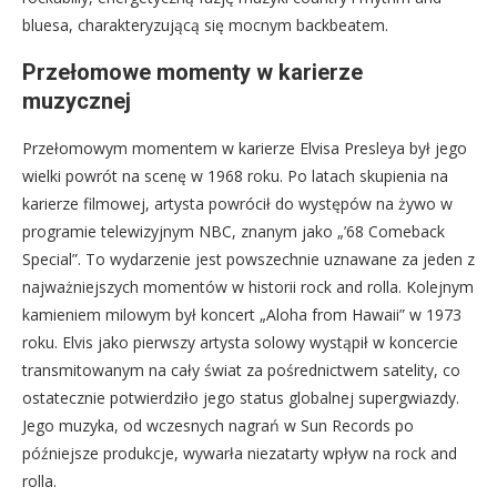
bluesa, charakteryzującą się mocnym backbeatem.
Przełomowe momenty w karierze
muzycznej
Przełomowym momentem w karierze Elvisa Presleya był jego
wielki powrót na scenę w 1968 roku. Po latach skupienia na
karierze filmowej, artysta powrócił do występów na żywo w
programie telewizyjnym NBC, znanym jako „’68 Comeback
Special”. To wydarzenie jest powszechnie uznawane za jeden z
najważniejszych momentów w historii rock and rolla. Kolejnym
kamieniem milowym był koncert „Aloha from Hawaii” w 1973
roku. Elvis jako pierwszy artysta solowy wystąpił w koncercie
transmitowanym na cały świat za pośrednictwem satelity, co
ostatecznie potwierdziło jego status globalnej supergwiazdy.
Jego muzyka, od wczesnych nagrań w Sun Records po
późniejsze produkcje, wywarła niezatarty wpływ na rock and
rolla.