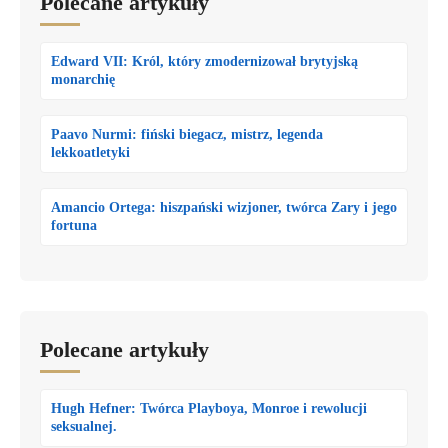
Polecane artykuły
Edward VII: Król, który zmodernizował brytyjską
monarchię
Paavo Nurmi: fiński biegacz, mistrz, legenda
lekkoatletyki
Amancio Ortega: hiszpański wizjoner, twórca Zary i jego
fortuna
Polecane artykuły
Hugh Hefner: Twórca Playboya, Monroe i rewolucji
seksualnej.