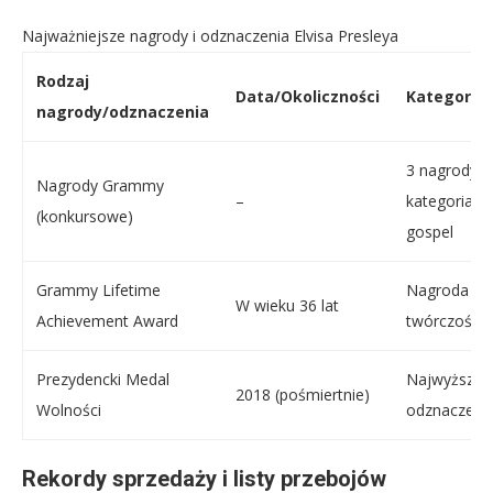
Najważniejsze nagrody i odznaczenia Elvisa Presleya
Rodzaj
Data/Okoliczności
Kategoria
nagrody/odznaczenia
3 nagrody 
Nagrody Grammy
–
kategoriach
(konkursowe)
gospel
Grammy Lifetime
Nagroda za 
W wieku 36 lat
Achievement Award
twórczości
Prezydencki Medal
Najwyższe c
2018 (pośmiertnie)
Wolności
odznaczeni
Rekordy sprzedaży i listy przebojów