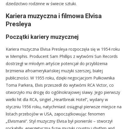
dziedzictwo rodzinne w świecie sztuki.
Kariera muzyczna i filmowa Elvisa
Presleya
Początki kariery muzycznej
Kariera muzyczna Elvisa Presleya rozpoczęła się w 1954 roku
w Memphis. Producent Sam Phillips z wytwórni Sun Records
dostrzegł w młodym artyście potencjał do przybliżenia
brzmienia afroamerykańskiej muzyki szerszej, białej
publiczności. W 1955 roku, dzięki negocjacjom Pułkownika
Toma Parkera, Elvis przeszedł do wytwórni RCA Victor, co
otworzyło mu drogę do ogólnokrajowej sławy. Jego pierwszy
wielki hit dla RCA, singiel „Heartbreak Hotel”, wydany w
styczniu 1956 roku, natychmiast osiągnął pierwsze miejsce na
listach przebojów w USA, zapoczątkowując fenomen
„Elvismanii”. Styl muzyczny Elvisa był pionierski – stworzył
rockabilly, energetyczną fuzję muzyki country i rhythm and