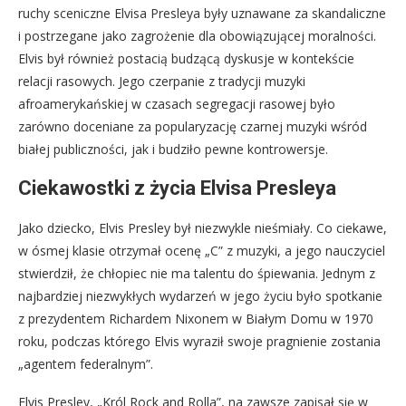
ruchy sceniczne Elvisa Presleya były uznawane za skandaliczne
i postrzegane jako zagrożenie dla obowiązującej moralności.
Elvis był również postacią budzącą dyskusje w kontekście
relacji rasowych. Jego czerpanie z tradycji muzyki
afroamerykańskiej w czasach segregacji rasowej było
zarówno doceniane za popularyzację czarnej muzyki wśród
białej publiczności, jak i budziło pewne kontrowersje.
Ciekawostki z życia Elvisa Presleya
Jako dziecko, Elvis Presley był niezwykle nieśmiały. Co ciekawe,
w ósmej klasie otrzymał ocenę „C” z muzyki, a jego nauczyciel
stwierdził, że chłopiec nie ma talentu do śpiewania. Jednym z
najbardziej niezwykłych wydarzeń w jego życiu było spotkanie
z prezydentem Richardem Nixonem w Białym Domu w 1970
roku, podczas którego Elvis wyraził swoje pragnienie zostania
„agentem federalnym”.
Elvis Presley, „Król Rock and Rolla”, na zawsze zapisał się w