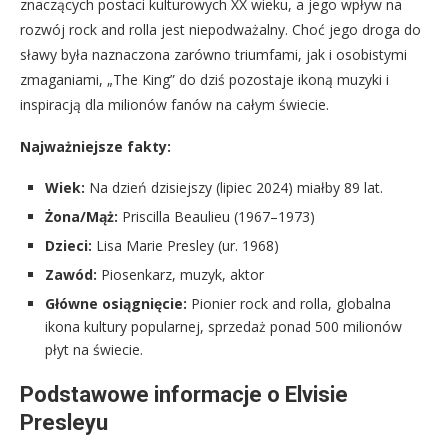
znaczących postaci kulturowych XX wieku, a jego wpływ na
rozwój rock and rolla jest niepodważalny. Choć jego droga do
sławy była naznaczona zarówno triumfami, jak i osobistymi
zmaganiami, „The King” do dziś pozostaje ikoną muzyki i
inspiracją dla milionów fanów na całym świecie.
Najważniejsze fakty:
Wiek:
Na dzień dzisiejszy (lipiec 2024) miałby 89 lat.
Żona/Mąż:
Priscilla Beaulieu (1967–1973)
Dzieci:
Lisa Marie Presley (ur. 1968)
Zawód:
Piosenkarz, muzyk, aktor
Główne osiągnięcie:
Pionier rock and rolla, globalna
ikona kultury popularnej, sprzedaż ponad 500 milionów
płyt na świecie.
Podstawowe informacje o Elvisie
Presleyu