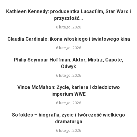
Kathleen Kennedy: producentka Lucasfilm, Star Wars i
przyszłość...
6 lutego, 2026
Claudia Cardinale: ikona włoskiego i światowego kina
6 lutego, 2026
Philip Seymour Hoffman: Aktor, Mistrz, Capote,
Odwyk
6 lutego, 2026
Vince McMahon: Życie, kariera i dziedzictwo
imperium WWE
6 lutego, 2026
Sofokles – biografia, życie i twórczość wielkiego
dramaturga
6 lutego, 2026