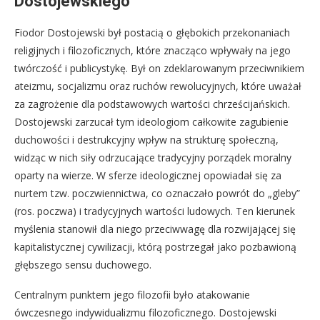
Dostojewskiego
Fiodor Dostojewski był postacią o głębokich przekonaniach
religijnych i filozoficznych, które znacząco wpływały na jego
twórczość i publicystykę. Był on zdeklarowanym przeciwnikiem
ateizmu, socjalizmu oraz ruchów rewolucyjnych, które uważał
za zagrożenie dla podstawowych wartości chrześcijańskich.
Dostojewski zarzucał tym ideologiom całkowite zagubienie
duchowości i destrukcyjny wpływ na strukturę społeczną,
widząc w nich siły odrzucające tradycyjny porządek moralny
oparty na wierze. W sferze ideologicznej opowiadał się za
nurtem tzw. poczwiennictwa, co oznaczało powrót do „gleby”
(ros. poczwa) i tradycyjnych wartości ludowych. Ten kierunek
myślenia stanowił dla niego przeciwwagę dla rozwijającej się
kapitalistycznej cywilizacji, którą postrzegał jako pozbawioną
głębszego sensu duchowego.
Centralnym punktem jego filozofii było atakowanie
ówczesnego indywidualizmu filozoficznego. Dostojewski