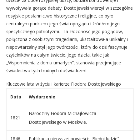
uważał za obce rosyjskiej duszy, budziła kontrowersje i
wywoływała gorące debaty. Dostojewski wierzył w szczególne
rosyjskie posłannictwo historyczne i religijne, co było
centralnym punktem jego światopoglądu i źródłem jego
specyficznego patriotyzmu. Ta złożoność jego poglądów,
połączona z osobistymi tragediami, ukształtowała unikalny i
niepowtarzalny styl jego twórczości, który do dziś fascynuje
czytelników na całym świecie. Jego dzieła, takie jak
„Wspomnienia z domu umarłych”, stanowią przejmujące
świadectwo tych trudnych doświadczeń.
Kluczowe lata w życiu i karierze Fiodora Dostojewskiego
Data
Wydarzenie
Narodziny Fiodora Michajłowicza
1821
Dostojewskiego w Moskwie.
1846
Publikacja pierwszej powieści: „Biedni ludzie”.