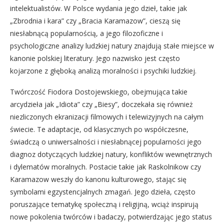
intelektualistów. W Polsce wydania jego dzieł, takie jak
„Zbrodnia i kara” czy „Bracia Karamazow”, cieszą się
niesłabnącą popularnością, a jego filozoficzne i
psychologiczne analizy ludzkiej natury znajdują stałe miejsce w
kanonie polskiej literatury. Jego nazwisko jest często
kojarzone z głęboką analizą moralności i psychiki ludzkiej.
Twórczość Fiodora Dostojewskiego, obejmująca takie
arcydzieła jak „Idiota” czy „Biesy”, doczekała się również
niezliczonych ekranizacji filmowych i telewizyjnych na całym
świecie. Te adaptacje, od klasycznych po współczesne,
świadczą o uniwersalności i niesłabnącej popularności jego
diagnoz dotyczących ludzkiej natury, konfliktów wewnętrznych
i dylematów moralnych. Postacie takie jak Raskolnikow czy
Karamazow weszły do kanonu kulturowego, stając się
symbolami egzystencjalnych zmagań. Jego dzieła, często
poruszające tematykę społeczną i religijną, wciąż inspirują
nowe pokolenia twórców i badaczy, potwierdzając jego status