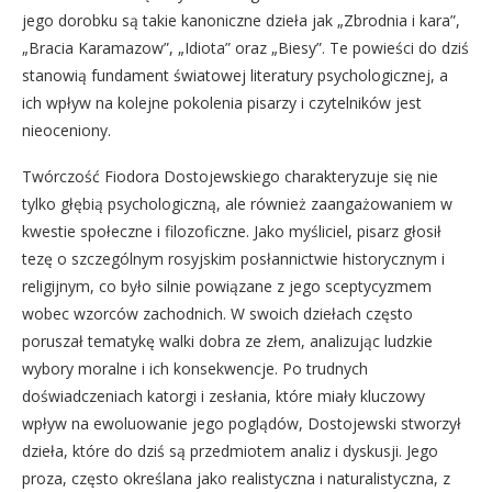
jego dorobku są takie kanoniczne dzieła jak „Zbrodnia i kara”,
„Bracia Karamazow”, „Idiota” oraz „Biesy”. Te powieści do dziś
stanowią fundament światowej literatury psychologicznej, a
ich wpływ na kolejne pokolenia pisarzy i czytelników jest
nieoceniony.
Twórczość Fiodora Dostojewskiego charakteryzuje się nie
tylko głębią psychologiczną, ale również zaangażowaniem w
kwestie społeczne i filozoficzne. Jako myśliciel, pisarz głosił
tezę o szczególnym rosyjskim posłannictwie historycznym i
religijnym, co było silnie powiązane z jego sceptycyzmem
wobec wzorców zachodnich. W swoich dziełach często
poruszał tematykę walki dobra ze złem, analizując ludzkie
wybory moralne i ich konsekwencje. Po trudnych
doświadczeniach katorgi i zesłania, które miały kluczowy
wpływ na ewoluowanie jego poglądów, Dostojewski stworzył
dzieła, które do dziś są przedmiotem analiz i dyskusji. Jego
proza, często określana jako realistyczna i naturalistyczna, z