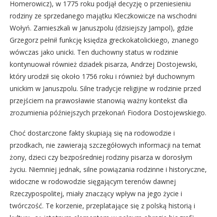
Homerowicz), w 1775 roku podjął decyzję o przeniesieniu
rodziny ze sprzedanego majątku Kleczkowicze na wschodni
Wołyń. Zamieszkali w Januszpolu (dzisiejszy Jampol), gdzie
Grzegorz pełnił funkcję księdza greckokatolickiego, znanego
wówczas jako unicki. Ten duchowny status w rodzinie
kontynuował również dziadek pisarza, Andrzej Dostojewski,
który urodził się około 1756 roku i również był duchownym
unickim w Januszpolu. Silne tradycje religijne w rodzinie przed
przejściem na prawosławie stanowią ważny kontekst dla
zrozumienia późniejszych przekonań Fiodora Dostojewskiego.
Choć dostarczone fakty skupiają się na rodowodzie i
przodkach, nie zawierają szczegółowych informacji na temat
żony, dzieci czy bezpośredniej rodziny pisarza w dorosłym
życiu. Niemniej jednak, silne powiązania rodzinne i historyczne,
widoczne w rodowodzie sięgającym terenów dawnej
Rzeczypospolitej, miały znaczący wpływ na jego życie i
twórczość. Te korzenie, przeplatające się z polską historią i