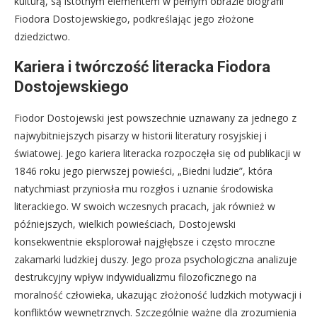
kulturą, są istotnym elementem w pełnym obrazie biografii
Fiodora Dostojewskiego, podkreślając jego złożone
dziedzictwo.
Kariera i twórczość literacka Fiodora
Dostojewskiego
Fiodor Dostojewski jest powszechnie uznawany za jednego z
najwybitniejszych pisarzy w historii literatury rosyjskiej i
światowej. Jego kariera literacka rozpoczęła się od publikacji w
1846 roku jego pierwszej powieści, „Biedni ludzie”, która
natychmiast przyniosła mu rozgłos i uznanie środowiska
literackiego. W swoich wczesnych pracach, jak również w
późniejszych, wielkich powieściach, Dostojewski
konsekwentnie eksplorował najgłębsze i często mroczne
zakamarki ludzkiej duszy. Jego proza psychologiczna analizuje
destrukcyjny wpływ indywidualizmu filozoficznego na
moralność człowieka, ukazując złożoność ludzkich motywacji i
konfliktów wewnętrznych. Szczególnie ważne dla zrozumienia