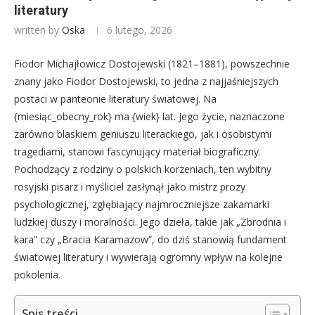
literatury
written by
Oska
6 lutego, 2026
Fiodor Michajłowicz Dostojewski (1821–1881), powszechnie
znany jako Fiodor Dostojewski, to jedna z najjaśniejszych
postaci w panteonie literatury światowej. Na
{miesiąc_obecny_rok} ma {wiek} lat. Jego życie, naznaczone
zarówno blaskiem geniuszu literackiego, jak i osobistymi
tragediami, stanowi fascynujący materiał biograficzny.
Pochodzący z rodziny o polskich korzeniach, ten wybitny
rosyjski pisarz i myśliciel zasłynął jako mistrz prozy
psychologicznej, zgłębiający najmroczniejsze zakamarki
ludzkiej duszy i moralności. Jego dzieła, takie jak „Zbrodnia i
kara” czy „Bracia Karamazow”, do dziś stanowią fundament
światowej literatury i wywierają ogromny wpływ na kolejne
pokolenia.
Spis treści