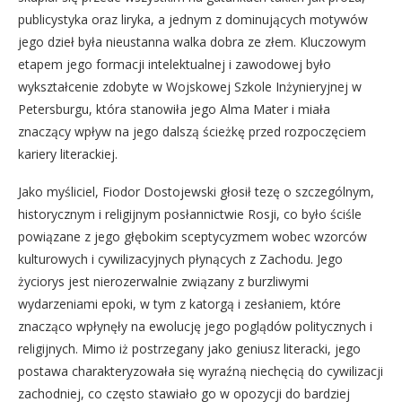
publicystyka oraz liryka, a jednym z dominujących motywów
jego dzieł była nieustanna walka dobra ze złem. Kluczowym
etapem jego formacji intelektualnej i zawodowej było
wykształcenie zdobyte w Wojskowej Szkole Inżynieryjnej w
Petersburgu, która stanowiła jego Alma Mater i miała
znaczący wpływ na jego dalszą ścieżkę przed rozpoczęciem
kariery literackiej.
Jako myśliciel, Fiodor Dostojewski głosił tezę o szczególnym,
historycznym i religijnym posłannictwie Rosji, co było ściśle
powiązane z jego głębokim sceptycyzmem wobec wzorców
kulturowych i cywilizacyjnych płynących z Zachodu. Jego
życiorys jest nierozerwalnie związany z burzliwymi
wydarzeniami epoki, w tym z katorgą i zesłaniem, które
znacząco wpłynęły na ewolucję jego poglądów politycznych i
religijnych. Mimo iż postrzegany jako geniusz literacki, jego
postawa charakteryzowała się wyraźną niechęcią do cywilizacji
zachodniej, co często stawiało go w opozycji do bardziej