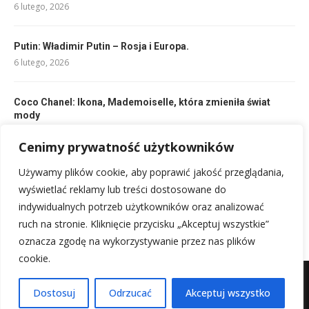
6 lutego, 2026
Putin: Władimir Putin – Rosja i Europa.
6 lutego, 2026
Coco Chanel: Ikona, Mademoiselle, która zmieniła świat
mody
6 lutego, 2026
Cenimy prywatność użytkowników
Używamy plików cookie, aby poprawić jakość przeglądania,
Clara Schumann: Pianistka i Kompozytorka, Żona Roberta
Schumanna
wyświetlać reklamy lub treści dostosowane do
6 lutego, 2026
indywidualnych potrzeb użytkowników oraz analizować
ruch na stronie. Kliknięcie przycisku „Akceptuj wszystkie”
oznacza zgodę na wykorzystywanie przez nas plików
cookie.
Mapa witryny
Kontakt z nami
Dostosuj
Odrzucać
Akceptuj wszystko
@2025 - Wszystkie prawa zastrzeżone.