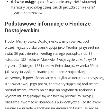
Główne osiągnięcie:
Stworzenie arcydzieł światowej
literatury psychologicznej, takich jak „Zbrodnia i kara” i
„Bracia Karamazow”.
Podstawowe informacje o Fiodorze
Dostojewskim
Fiodor Michajłowicz Dostojewski, znany również pod
wcześniejszą polską transkrypcją jako Teodor, przyszedł na
świat 30 października (według starego porządku) lub 11
listopada 1821 roku w Moskwie. Swoje życie zakończył 28
stycznia (9 lutego) 1881 roku w Petersburgu, w wieku 59 lat.
Już za życia zyskał uznanie jako jeden z najbardziej
wpływowych powieściopisarzy nie tylko w literaturze rosyjskiej,
ale i światowej. Jego proza, charakteryzująca się realizmem i
naturalizmem, często balansuje na pograniczu realności i
wyobraźni, zagłębiając się w psychikę postaci. W swojej
obszernej twórczości literackiej i publicystycznej Dostojewski
skupiał się przede wszystkim na gatunkach takich jak proza,