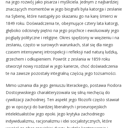
na jego rozwój jako pisarza i myśliciela. Jednym z najbardziej
znaczących momentów w jego biografii była katorga i zesłanie
na Syberię, które nastąpiły po skazaniu go na karę śmierci w
1849 roku. Doświadczenia te, obejmujące cztery lata katorgi,
głęboko odcisnęły piętno na jego psychice i ewoluowały jego
poglądy polityczne i religijne. Okres spędzony w więzieniu i na
zesłaniu, często w surowych warunkach, stał się dla niego
czasem intensywnej introspekcji i refleksji nad naturą ludzką,
grzechem i odkupieniem. Powrót z zesłania w 1859 roku
otworzył nowy rozdział w jego karierze, choć doświadczenia
te na zawsze pozostały integralną częścią jego tożsamości.
Mimo uznania dla jego geniuszu literackiego, postawa Fiodora
Dostojewskiego charakteryzowała się silną niechęcią do
cywilizacji zachodniej. Ten aspekt jego filozofii często stawiał
go w opozycji do bardziej liberalnych i proeuropejskich
intelektualistów jego epoki. Jego krytyka zachodniego
indywidualizmu, racjonalizmu i idei socjalistycznych, które