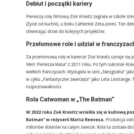
Debiut i początki kariery
Pierwszą rolę filmową Zoë Kravitz zagrała w szkole śr
(Życie od kuchni), u boku Catherine Zeta-Jones. Ten deb
otwierając drzwi do kolejnych projektów.
Przełomowe role i udział w franczyzac
Za przełomową rolę w karierze Zoë Kravitz uznaje się 
Men: Pierwsza klasa” z 2011 roku. Po tym sukcesie Kra
wielkich franczyzach. Wystąpiła w serii „Niezgodna” ja
w cyklu „Fantastyczne zwierzęta” jako Leta Lestrange. T
rozpoznawalności.
Rola Catwoman w „The Batman”
W 2022 roku Zoë Kravitz wcieliła się w kultową po
Batman” w reżyserii Matta Reevesa.
Produkcja odni
milionów dolarów na całym świecie. Rola ta została doc