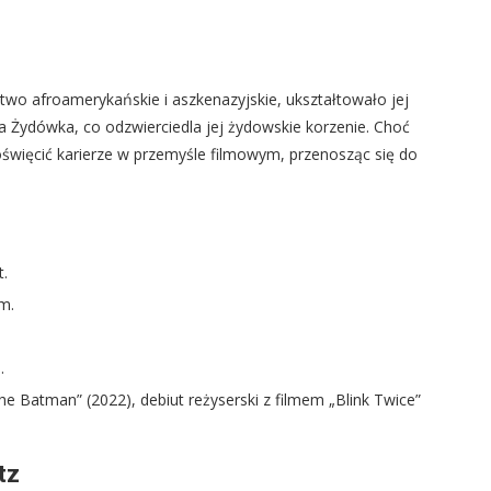
two afroamerykańskie i aszkenazyjskie, ukształtowało jej
ka Żydówka, co odzwierciedla jej żydowskie korzenie. Choć
oświęcić karierze w przemyśle filmowym, przenosząc się do
t.
m.
.
 Batman” (2022), debiut reżyserski z filmem „Blink Twice”
tz