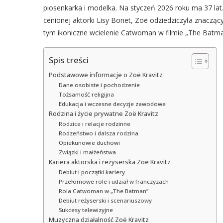
piosenkarka i modelka. Na styczeń 2026 roku ma 37 lat
cenionej aktorki Lisy Bonet, Zoë odziedziczyła znaczący
tym ikoniczne wcielenie Catwoman w filmie „The Batma
Spis treści
Podstawowe informacje o Zoë Kravitz
Dane osobiste i pochodzenie
Tożsamość religijna
Edukacja i wczesne decyzje zawodowe
Rodzina i życie prywatne Zoë Kravitz
Rodzice i relacje rodzinne
Rodzeństwo i dalsza rodzina
Opiekunowie duchowi
Związki i małżeństwa
Kariera aktorska i reżyserska Zoë Kravitz
Debiut i początki kariery
Przełomowe role i udział w franczyzach
Rola Catwoman w „The Batman”
Debiut reżyserski i scenariuszowy
Sukcesy telewizyjne
Muzyczna działalność Zoë Kravitz