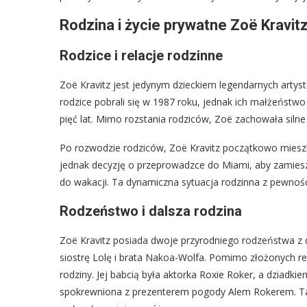
Rodzina i życie prywatne Zoë Kravit
Rodzice i relacje rodzinne
Zoë Kravitz jest jedynym dzieckiem legendarnych artyst
rodzice pobrali się w 1987 roku, jednak ich małżeńst
pięć lat. Mimo rozstania rodziców, Zoë zachowała silne
Po rozwodzie rodziców, Zoë Kravitz początkowo miesz
jednak decyzję o przeprowadzce do Miami, aby zamiesz
do wakacji. Ta dynamiczna sytuacja rodzinna z pewnoś
Rodzeństwo i dalsza rodzina
Zoë Kravitz posiada dwoje przyrodniego rodzeństwa 
siostrę Lolę i brata Nakoa-Wolfa. Pomimo złożonych rel
rodziny. Jej babcią była aktorka Roxie Roker, a dziadk
spokrewniona z prezenterem pogody Alem Rokerem. Ta 