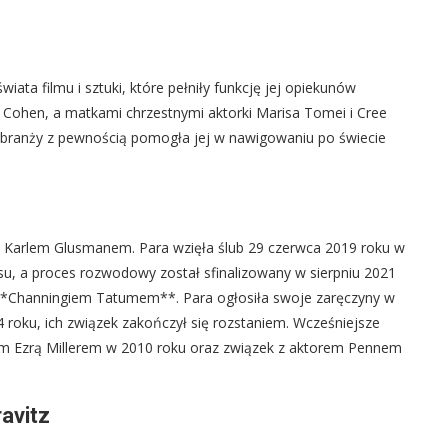
ata filmu i sztuki, które pełniły funkcję jej opiekunów
 Cohen, a matkami chrzestnymi aktorki Marisa Tomei i Cree
z branży z pewnością pomogła jej w nawigowaniu po świecie
m Karlem Glusmanem. Para wzięła ślub 29 czerwca 2019 roku w
su, a proces rozwodowy został sfinalizowany w sierpniu 2021
 **Channingiem Tatumem**. Para ogłosiła swoje zaręczyny w
 roku, ich związek zakończył się rozstaniem. Wcześniejsze
rem Ezrą Millerem w 2010 roku oraz związek z aktorem Pennem
avitz