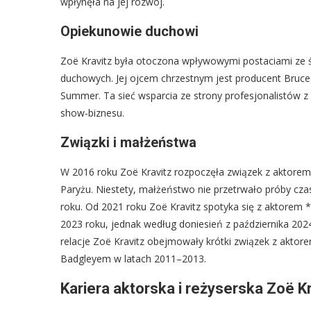
wpłynęła na jej rozwój.
Opiekunowie duchowi
Zoë Kravitz była otoczona wpływowymi postaciami ze świ
duchowych. Jej ojcem chrzestnym jest producent Bruce
Summer. Ta sieć wsparcia ze strony profesjonalistów 
show-biznesu.
Związki i małżeństwa
W 2016 roku Zoë Kravitz rozpoczęła związek z aktore
Paryżu. Niestety, małżeństwo nie przetrwało próby cza
roku. Od 2021 roku Zoë Kravitz spotyka się z aktorem
2023 roku, jednak według doniesień z października 2024
relacje Zoë Kravitz obejmowały krótki związek z akto
Badgleyem w latach 2011–2013.
Kariera aktorska i reżyserska Zoë Kr