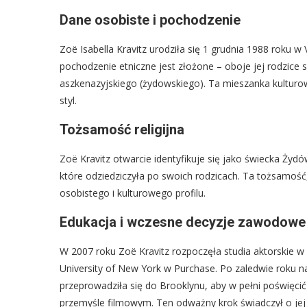
Dane osobiste i pochodzenie
Zoë Isabella Kravitz urodziła się 1 grudnia 1988 roku w 
pochodzenie etniczne jest złożone – oboje jej rodzic
aszkenazyjskiego (żydowskiego). Ta mieszanka kulturowa
styl.
Tożsamość religijna
Zoë Kravitz otwarcie identyfikuje się jako świecka Żydó
które odziedziczyła po swoich rodzicach. Ta tożsamoś
osobistego i kulturowego profilu.
Edukacja i wczesne decyzje zawodowe
W 2007 roku Zoë Kravitz rozpoczęła studia aktorskie 
University of New York w Purchase. Po zaledwie roku n
przeprowadziła się do Brooklynu, aby w pełni poświęcić
przemyśle filmowym. Ten odważny krok świadczył o jej 