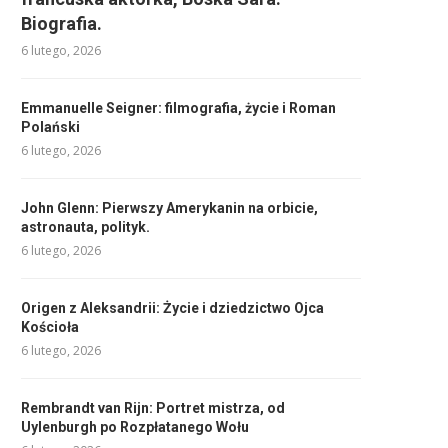
Biografia.
6 lutego, 2026
Emmanuelle Seigner: filmografia, życie i Roman
Polański
6 lutego, 2026
John Glenn: Pierwszy Amerykanin na orbicie,
astronauta, polityk.
6 lutego, 2026
Origen z Aleksandrii: Życie i dziedzictwo Ojca
Kościoła
6 lutego, 2026
Rembrandt van Rijn: Portret mistrza, od
Uylenburgh po Rozpłatanego Wołu