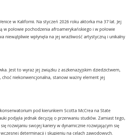
Venice w Kalifornii. Na styczeń 2026 roku aktorka ma 37 lat. Jej
e są w połowie pochodzenia afroamerykańskiego i w połowie
 niewątpliwie wpłynęła na jej wrażliwość artystyczną i unikalny
wka. Jest to wyraz jej związku z aszkenazyjskim dziedzictwem,
ć, choć niekonwencjonalna, stanowi ważny element jej
w konserwatorium pod kierunkiem Scotta McCrea na State
auki podjęła jednak decyzję o przerwaniu studiów. Zamiast tego,
 się rozwijaniu swojej kariery w dynamicznie rozwijającym się
wczesnej determinacji i skupieniu na celach zawodowych.