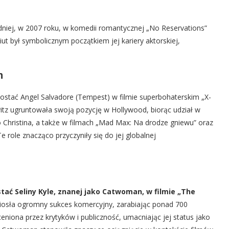
edniej, w 2007 roku, w komedii romantycznej „No Reservations”
iut był symbolicznym początkiem jej kariery aktorskiej,
h
postać Angel Salvadore (Tempest) w filmie superbohaterskim „X-
vitz ugruntowała swoją pozycję w Hollywood, biorąc udział w
ko Christina, a także w filmach „Mad Max: Na drodze gniewu” oraz
e role znacząco przyczyniły się do jej globalnej
stać Seliny Kyle, znanej jako Catwoman, w filmie „The
osła ogromny sukces komercyjny, zarabiając ponad 700
eniona przez krytyków i publiczność, umacniając jej status jako