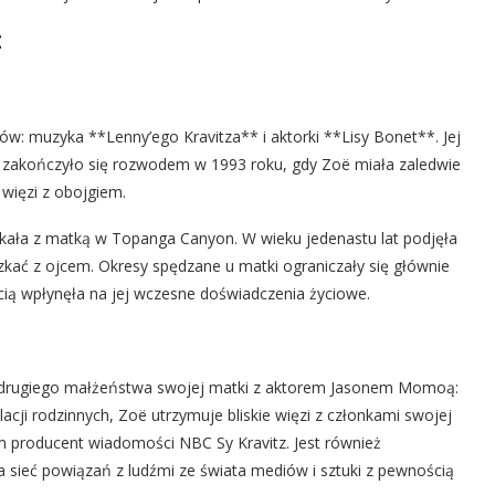
z
ów: muzyka **Lenny’ego Kravitza** i aktorki **Lisy Bonet**. Jej
wo zakończyło się rozwodem w 1993 roku, gdy Zoë miała zaledwie
 więzi z obojgiem.
kała z matką w Topanga Canyon. W wieku jedenastu lat podjęła
kać z ojcem. Okresy spędzane u matki ograniczały się głównie
cią wpłynęła na jej wczesne doświadczenia życiowe.
z drugiego małżeństwa swojej matki z aktorem Jasonem Momoą:
acji rodzinnych, Zoë utrzymuje bliskie więzi z członkami swojej
iem producent wiadomości NBC Sy Kravitz. Jest również
sieć powiązań z ludźmi ze świata mediów i sztuki z pewnością