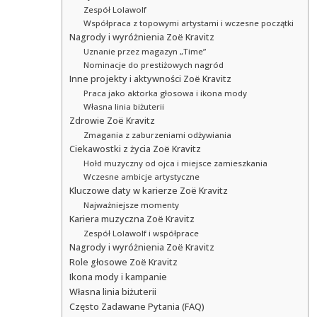
Zespół Lolawolf
Współpraca z topowymi artystami i wczesne początki
Nagrody i wyróżnienia Zoë Kravitz
Uznanie przez magazyn „Time”
Nominacje do prestiżowych nagród
Inne projekty i aktywności Zoë Kravitz
Praca jako aktorka głosowa i ikona mody
Własna linia biżuterii
Zdrowie Zoë Kravitz
Zmagania z zaburzeniami odżywiania
Ciekawostki z życia Zoë Kravitz
Hołd muzyczny od ojca i miejsce zamieszkania
Wczesne ambicje artystyczne
Kluczowe daty w karierze Zoë Kravitz
Najważniejsze momenty
Kariera muzyczna Zoë Kravitz
Zespół Lolawolf i współprace
Nagrody i wyróżnienia Zoë Kravitz
Role głosowe Zoë Kravitz
Ikona mody i kampanie
Własna linia biżuterii
Często Zadawane Pytania (FAQ)