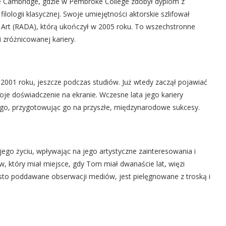
ie Cambridge, gdzie w Pembroke College zdobył dyplom z
filologii klasycznej. Swoje umiejętności aktorskie szlifował
rt (RADA), którą ukończył w 2005 roku. To wszechstronne
 zróżnicowanej kariery.
001 roku, jeszcze podczas studiów. Już wtedy zaczął pojawiać
oje doświadczenie na ekranie. Wczesne lata jego kariery
iego, przygotowując go na przyszłe, międzynarodowe sukcesy.
go życiu, wpływając na jego artystyczne zainteresowania i
 który miał miejsce, gdy Tom miał dwanaście lat, więzi
zęsto poddawane obserwacji mediów, jest pielęgnowane z troską i