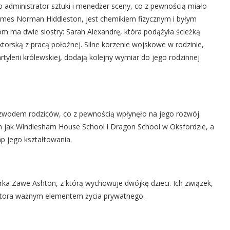
o administrator sztuki i menedżer sceny, co z pewnością miało
 James Norman Hiddleston, jest chemikiem fizycznym i byłym
m ma dwie siostry: Sarah Alexandrę, która podążyła ścieżką
ktorską z pracą położnej. Silne korzenie wojskowe w rodzinie,
ylerii królewskiej, dodają kolejny wymiar do jego rodzinnej
zwodem rodziców, co z pewnością wpłynęło na jego rozwój.
ich jak Windlesham House School i Dragon School w Oksfordzie, a
p jego kształtowania.
ka Zawe Ashton, z którą wychowuje dwójkę dzieci. Ich związek,
aktora ważnym elementem życia prywatnego.