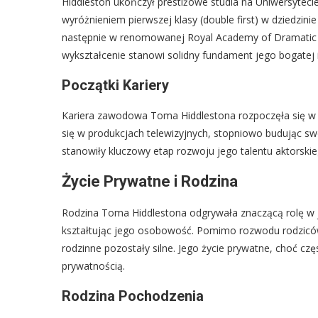
Hiddleston ukończył prestiżowe studia na Uniwersytec
wyróżnieniem pierwszej klasy (double first) w dziedzinie 
następnie w renomowanej Royal Academy of Dramatic A
wykształcenie stanowi solidny fundament jego bogatej i
Początki Kariery
Kariera zawodowa Toma Hiddlestona rozpoczęła się w 2
się w produkcjach telewizyjnych, stopniowo budując sw
stanowiły kluczowy etap rozwoju jego talentu aktorsk
Życie Prywatne i Rodzina
Rodzina Toma Hiddlestona odgrywała znaczącą rolę w je
kształtując jego osobowość. Pomimo rozwodu rodziców,
rodzinne pozostały silne. Jego życie prywatne, choć c
prywatnością.
Rodzina Pochodzenia